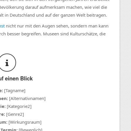
Bevölkerung darauf aufmerksam machen, wie viel die
alt in Deutschland und auf der ganzen Welt beitragen.
nst
nicht nur mit den Augen sehen, sondern man kann
rch besser begreifen. Museen sind Kulturschätze, die
uf einen Blick
e:
[Tagname]
men:
[Alternativnamen]
ie:
[Kategorie2]
e:
[Genre2]
um:
[Wirkungsraum]
 Termin:
[Beweglich]