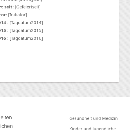
t seit:
[Gefeiertseit]
tor:
[Initiator]
014
: [Tagdatum2014]
015
: [Tagdatum2015]
016
: [Tagdatum2016]
eiten
Gesundheit und
Medizin
eichen
Kinder und
Jugendliche