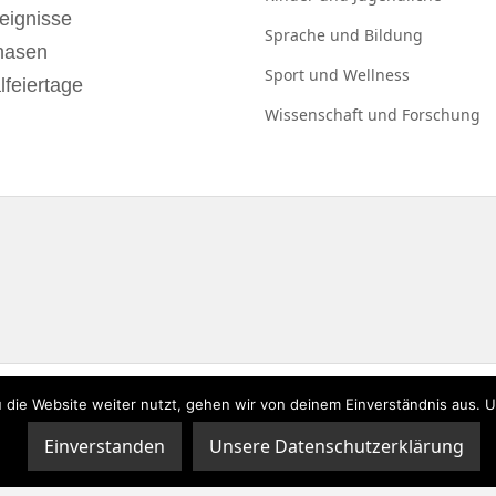
eignisse
Sprache und
Bildung
hasen
Sport und
Wellness
lfeiertage
Wissenschaft und
Forschung
 die Website weiter nutzt, gehen wir von deinem Einverständnis aus. 
zerklärung
|
Impressum
Einverstanden
Unsere Datenschutzerklärung