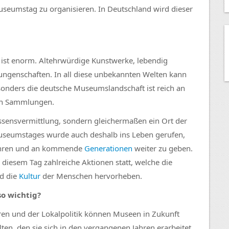
seumstag zu organisieren. In Deutschland wird dieser
ist enorm. Altehrwürdige Kunstwerke, lebendig
ngenschaften. In all diese unbekannten Welten kann
nders die deutsche Museumslandschaft ist reich an
en Sammlungen.
ssensvermittlung, sondern gleichermaßen ein Ort der
seumstages wurde auch deshalb ins Leben gerufen,
wahren und an kommende
Generationen
weiter zu geben.
n diesem Tag zahlreiche Aktionen statt, welche die
d die
Kultur
der Menschen hervorheben.
o wichtig?
en und der Lokalpolitik können Museen in Zukunft
ten, den sie sich in den vergangenen Jahren erarbeitet