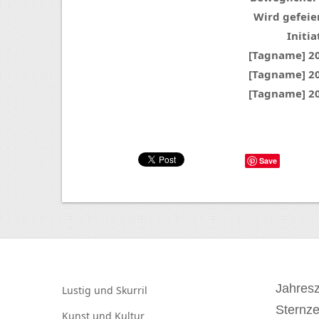
Wird gefeier
Initia
[Tagname] 2
[Tagname] 2
[Tagname] 2
Save
Jahresz
Lustig und
Skurril
Sternz
Kunst und
Kultur