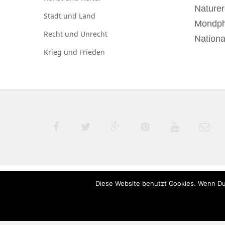
Naturer
Stadt und
Land
Mondp
Recht und
Unrecht
Nationa
Krieg und
Frieden
Diese Website benutzt Cookies. Wenn Du
© 2020 derTagdes |
Über uns
|
Kontakt
|
Datenschut