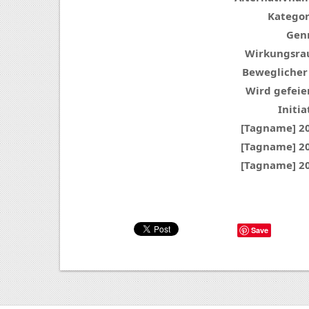
Kategor
Genr
Wirkungsra
Beweglicher
Wird gefeier
Initia
[Tagname] 2
[Tagname] 2
[Tagname] 2
Save