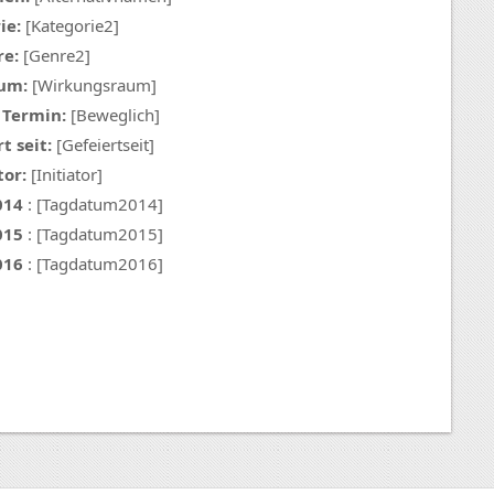
ie:
[Kategorie2]
e:
[Genre2]
um:
[Wirkungsraum]
 Termin:
[Beweglich]
t seit:
[Gefeiertseit]
tor:
[Initiator]
014
: [Tagdatum2014]
015
: [Tagdatum2015]
016
: [Tagdatum2016]