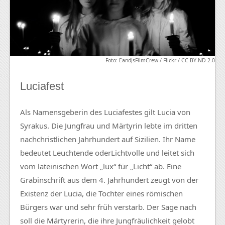
Foto: EandJsFilmCrew / Flickr / CC BY-ND 2.0
Luciafest
Als
Namensgeberin
des
Luciafestes
gilt
Lucia
von
Syrakus. Die Jungfrau und Märtyrin lebte im dritten
nachchristlichen
Jahrhundert auf Sizilien. Ihr Name
bedeutet Leuchtende oder
Lichtvolle
und leitet sich
vom lateinischen Wort „
lux
“ für „Licht“ ab. Eine
Grabinschrift
aus dem 4. Jahrhundert zeugt von der
Existenz der
Lucia
, die Tochter eines römischen
Bürgers war und sehr früh verstarb. Der Sage nach
soll die Märtyrerin, die ihre
Jungfräulichkeit
gelobt