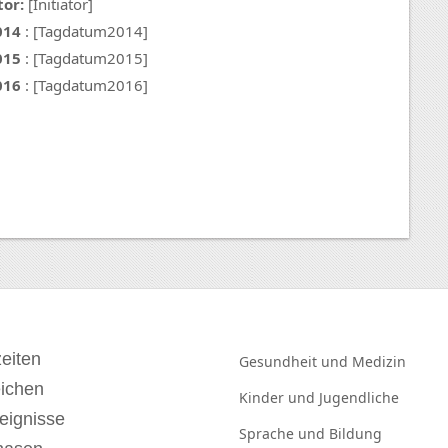
tor:
[Initiator]
014
: [Tagdatum2014]
015
: [Tagdatum2015]
016
: [Tagdatum2016]
eiten
Gesundheit und
Medizin
eichen
Kinder und
Jugendliche
eignisse
Sprache und
Bildung