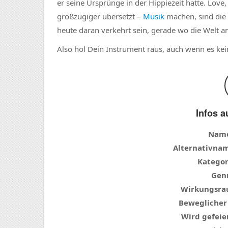
er seine Ursprünge in der Hippiezeit hatte. Love,
großzügiger übersetzt –
Musik
machen, sind die 
heute daran verkehrt sein, gerade wo die Welt a
Also hol Dein Instrument raus, auch wenn es kei
Infos a
Nam
Alternativna
Kategor
Genr
Wirkungsra
Beweglicher
Wird gefeier