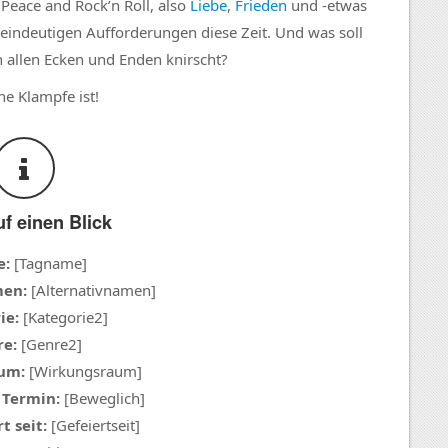
 Peace and Rock’n Roll, also
Liebe
,
Frieden
und -etwas
eindeutigen Aufforderungen diese Zeit. Und was soll
n allen Ecken und Enden knirscht?
ne Klampfe ist!
uf einen Blick
e:
[Tagname]
men:
[Alternativnamen]
ie:
[Kategorie2]
e:
[Genre2]
um:
[Wirkungsraum]
 Termin:
[Beweglich]
t seit:
[Gefeiertseit]