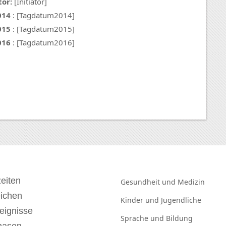
tor:
[Initiator]
014
: [Tagdatum2014]
015
: [Tagdatum2015]
016
: [Tagdatum2016]
eiten
Gesundheit und
Medizin
eichen
Kinder und
Jugendliche
eignisse
Sprache und
Bildung