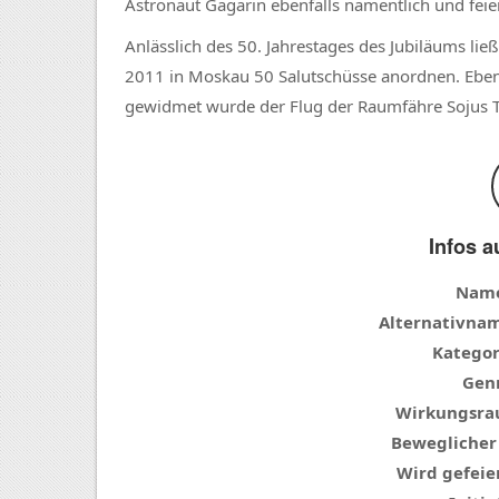
Astronaut Gagarin ebenfalls namentlich und feiert 
Anlässlich des 50. Jahrestages des Jubiläums li
2011 in Moskau 50 Salutschüsse anordnen. Eben
gewidmet wurde der Flug der Raumfähre Sojus T
Infos a
Nam
Alternativna
Kategor
Genr
Wirkungsra
Beweglicher
Wird gefeier