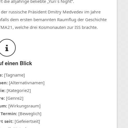
die alljährige beliebte „Yuri´s Night“.
eß der russische Präsident Dmitry Medvedev im Jahre
falls dem ersten bemannten Raumflug der Geschichte
MA21, welche drei Kosmonauten zur ISS brachte.
uf einen Blick
e:
[Tagname]
men:
[Alternativnamen]
ie:
[Kategorie2]
e:
[Genre2]
um:
[Wirkungsraum]
 Termin:
[Beweglich]
t seit:
[Gefeiertseit]