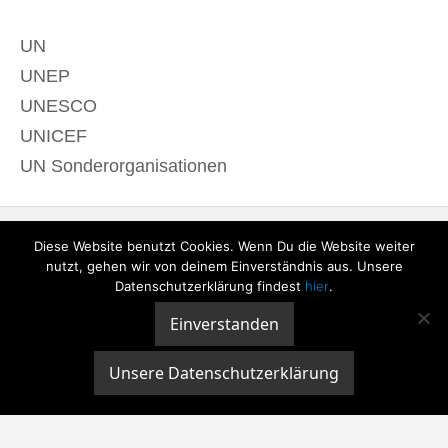
UN
UNEP
UNESCO
UNICEF
UN Sonderorganisationen
Diese Website benutzt Cookies. Wenn Du die Website weiter
nutzt, gehen wir von deinem Einverständnis aus. Unsere
Datenschutzerklärung findest
hier
.
Einverstanden
© 2020 derTagdes |
Über uns
|
Kontakt
|
Datenschutzerklärung
|
Impressum
Unsere Datenschutzerklärung