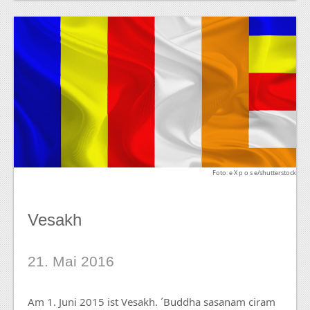
Foto: e X p o s e/shutterstock
Vesakh
21. Mai 2016
Am 1. Juni 2015 ist Vesakh. ´Buddha sasanam ciram