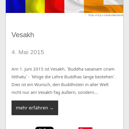
Foto: e X p o s e/shutterstock
Vesakh
4. Mai 2015
Am 1. Juni 2015 ist Vesakh. ´Buddha sasanam ciram
titthatu´ - ´Möge die Lehre Buddhas lange bestehen´.
Dies ist ein Wunsch, den Buddhisten in aller Welt
nicht nur am Vesakh-Tag äußern, sondern...
mehr erfahren →