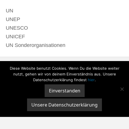
UN
UNEP
UNESCO
UNICEF
UN Sonderorganisationen
Diese Website benutzt Cookies. Wenn Du die Website weiter
nutzt, gehen wir von deinem Einverständnis aus. Unsere
Datenschutzerklärung findest
hier
.
Einverstanden
© 2020 derTagdes |
Über uns
|
Kontakt
|
Datenschutzerklärung
|
Impressum
Unsere Datenschutzerklärung