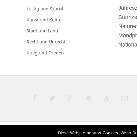
Jahresz
Lustig und
Skurril
Sternz
Kunst und
Kultur
Naturer
Stadt und
Land
Mondp
Recht und
Unrecht
Nationa
Krieg und
Frieden
Diese Website benutzt Cookies. Wenn Du