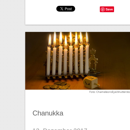
Save
Foto: ChameleonsEye/shuttersto
Chanukka