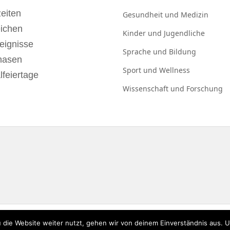
eiten
Gesundheit und
Medizin
eichen
Kinder und
Jugendliche
eignisse
Sprache und
Bildung
hasen
Sport und
Wellness
lfeiertage
Wissenschaft und
Forschung
 die Website weiter nutzt, gehen wir von deinem Einverständnis aus. 