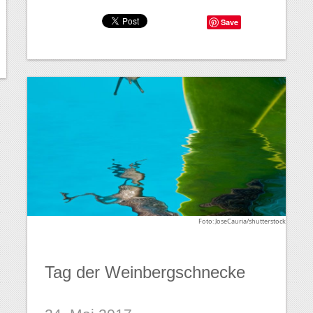
Save
Foto: JoseCauria/shutterstock
Tag der Weinbergschnecke