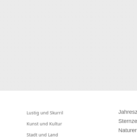
Jahresz
Lustig und
Skurril
Sternz
Kunst und
Kultur
Naturer
Stadt und
Land