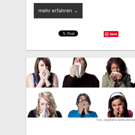
mehr erfahren →
Save
Foto: doglikehorse/shutterst