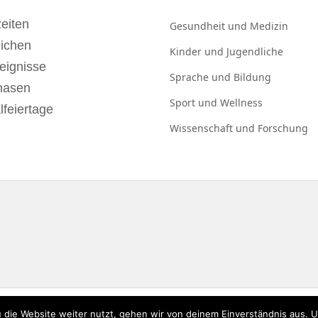
eiten
Gesundheit und
Medizin
eichen
Kinder und
Jugendliche
eignisse
Sprache und
Bildung
hasen
Sport und
Wellness
lfeiertage
Wissenschaft und
Forschung
 die Website weiter nutzt, gehen wir von deinem Einverständnis aus. 