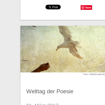
Save
Foto: melis/shutterst
Welttag der Poesie