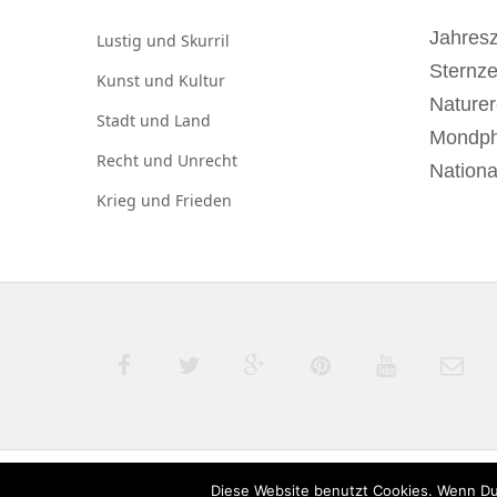
Jahresz
Lustig und
Skurril
Sternz
Kunst und
Kultur
Naturer
Stadt und
Land
Mondp
Recht und
Unrecht
Nationa
Krieg und
Frieden
Diese Website benutzt Cookies. Wenn Du