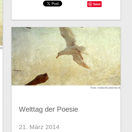
Save
ock
Foto: melis/shutterstock
Welttag der Poesie
21. März 2014