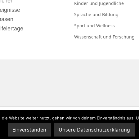
eichen
Kinder und
Jugendliche
eignisse
Sprache und
Bildung
hasen
Sport und
Wellness
lfeiertage
Wissenschaft und
Forschung
 die Website weiter nutzt, gehen wir von deinem Einverständnis aus. 
zerklärung
|
Impressum
Einverstanden
Unsere Datenschutzerklärung