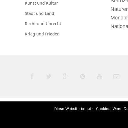
Sternz
Kunst und
Kultur
Naturer
Stadt und
Land
Mondp
Recht und
Unrecht
Nationa
Krieg und
Frieden
Diese Website benutzt Cookies. Wenn Du
© 2020 derTagdes |
Über uns
|
Kontakt
|
Datenschut