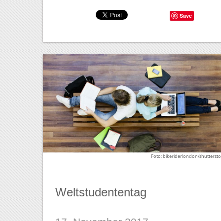
Save
Foto: bikeriderlondon/shutterst
Weltstudententag