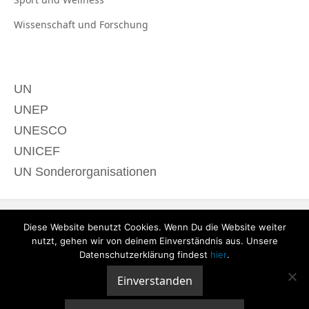
Wissenschaft und
Forschung
UN
UNEP
UNESCO
UNICEF
UN Sonderorganisationen
Diese Website benutzt Cookies. Wenn Du die Website weiter
nutzt, gehen wir von deinem Einverständnis aus. Unsere
Datenschutzerklärung findest
hier
.
Einverstanden
© 2020 derTagdes |
Über uns
|
Kontakt
|