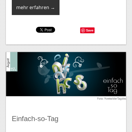
mehr erfahren →
Save
Foto: Yvette/derTagdes
Einfach-so-Tag