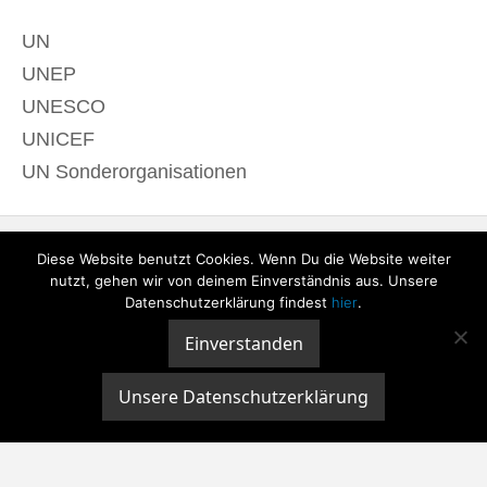
UN
UNEP
UNESCO
UNICEF
UN Sonderorganisationen
Diese Website benutzt Cookies. Wenn Du die Website weiter
nutzt, gehen wir von deinem Einverständnis aus. Unsere
Datenschutzerklärung findest
hier
.
Einverstanden
© 2020 derTagdes |
Über uns
|
Kontakt
|
Datenschutzerklärung
|
Impressum
Unsere Datenschutzerklärung