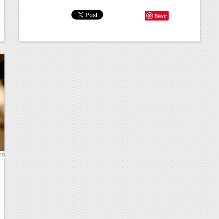
Save
2.0