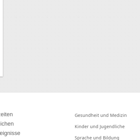
eiten
Gesundheit und
Medizin
eichen
Kinder und
Jugendliche
eignisse
Sprache und
Bildung