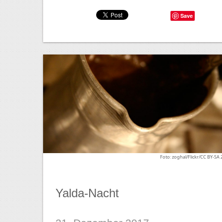
Save
Foto: zoghal/Flickr/CC BY-SA 
Yalda-Nacht