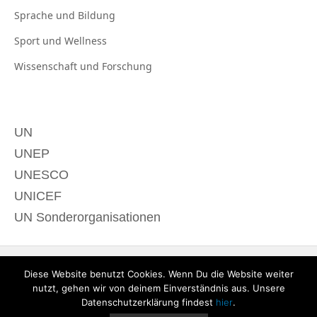
Sprache und
Bildung
Sport und
Wellness
Wissenschaft und
Forschung
UN
UNEP
UNESCO
UNICEF
UN Sonderorganisationen
Diese Website benutzt Cookies. Wenn Du die Website weiter
nutzt, gehen wir von deinem Einverständnis aus. Unsere
Datenschutzerklärung findest
hier
.