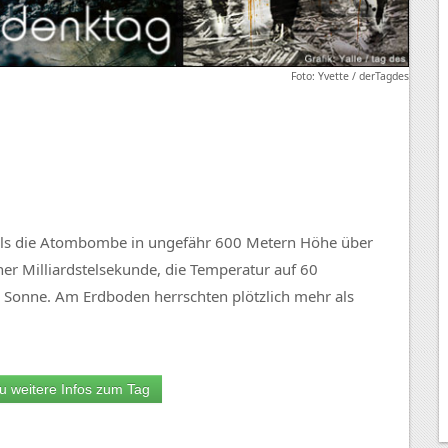
Foto: Yvette / derTagdes
Als die Atombombe in ungefähr 600 Metern Höhe über
iner Milliardstelsekunde, die Temperatur auf 60
ie Sonne. Am Erdboden herrschten plötzlich mehr als
u weitere Infos zum Tag