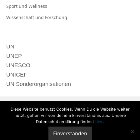
Sport und
Wellness
Wissenschaft und
Forschung
UN
UNEP
UNESCO
UNICEF
UN Sonderorganisationen
Diese Website benutzt Cookies. Wenn Du die Website weiter
nutzt, gehen wir von deinem Einverständnis aus. Unsere
Datenschutzerklärung findest
hier
.
Einverstanden
© 2020 derTagdes |
Über uns
|
Kontakt
|