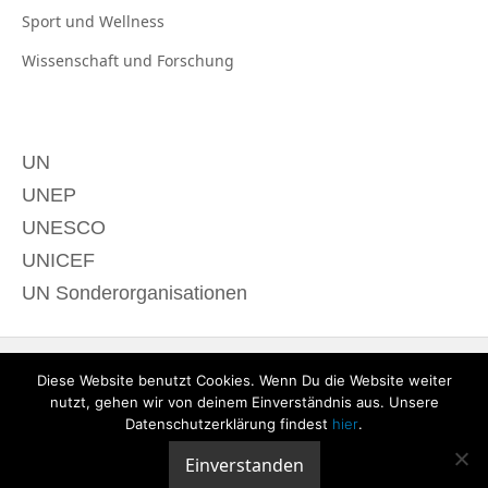
Sport und
Wellness
Wissenschaft und
Forschung
UN
UNEP
UNESCO
UNICEF
UN Sonderorganisationen
Diese Website benutzt Cookies. Wenn Du die Website weiter
nutzt, gehen wir von deinem Einverständnis aus. Unsere
Datenschutzerklärung findest
hier
.
Einverstanden
© 2020 derTagdes |
Über uns
|
Kontakt
|