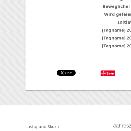
Beweglicher
Wird gefeier
Initia
[Tagname] 2
[Tagname] 2
[Tagname] 2
Save
Jahresz
Lustig und
Skurril