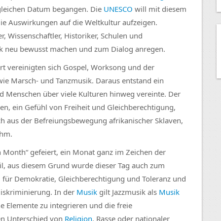
 gleichen Datum begangen. Die
UNESCO
will mit diesem
ie Auswirkungen auf die Weltkultur aufzeigen.
, Wissenschaftler, Historiker, Schulen und
ik neu bewusst machen und zum Dialog anregen.
t vereinigten sich Gospel, Worksong und der
owie Marsch- und Tanzmusik. Daraus entstand ein
nd Menschen über viele Kulturen hinweg vereinte. Der
hen, ein Gefühl von Freiheit und Gleichberechtigung,
h aus der Befreiungsbewegung afrikanischer Sklaven,
ahm.
n Month“ gefeiert, ein Monat ganz im Zeichen der
pril, aus diesem Grund wurde dieser Tag auch zum
l für Demokratie, Gleichberechtigung und Toleranz und
iskriminierung. In der
Musik
gilt Jazzmusik als
Musik
 Elemente zu integrieren und die freie
en Unterschied von
Religion
, Rasse oder nationaler