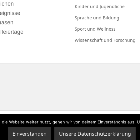
eichen
Kinder und
Jugendliche
eignisse
Sprache und
Bildung
hasen
Sport und
Wellness
lfeiertage
Wissenschaft und
Forschung
 die Website weiter nutzt, gehen wir von deinem Einverständnis aus. 
zerklärung
|
Impressum
Einverstanden
Unsere Datenschutzerklärung