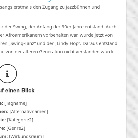
gesangs erstmals den Zugang zu Jazzbühnen und
war der Swing, der Anfang der 30er Jahre entstand. Auch
her Afroamerikanern vorbehalten war, wurde jetzt von
aren „Swing-Tanz“ und der „Lindy Hop“. Daraus entstand
 die von der älteren Generation nicht verstanden wurde.
uf einen Blick
e:
[Tagname]
men:
[Alternativnamen]
ie:
[Kategorie2]
e:
[Genre2]
um:
[Wirkungsraum]