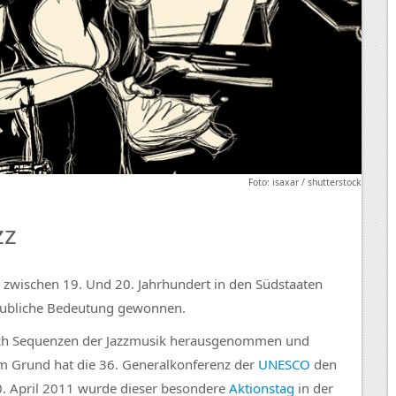
Foto: isaxar / shutterstock
zz
e zwischen 19. Und 20. Jahrhundert in den Südstaaten
laubliche Bedeutung gewonnen.
t sich Sequenzen der Jazzmusik herausgenommen und
m Grund hat die 36. Generalkonferenz der
UNESCO
den
30. April 2011 wurde dieser besondere
Aktionstag
in der