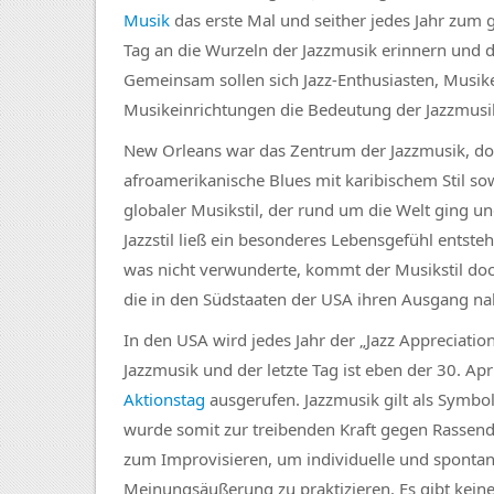
Musik
das erste Mal und seither jedes Jahr zum
Tag an die Wurzeln der Jazzmusik erinnern und d
Gemeinsam sollen sich Jazz-Enthusiasten, Musiker
Musikeinrichtungen die Bedeutung der Jazzmus
New Orleans war das Zentrum der Jazzmusik, dor
afroamerikanische Blues mit karibischem Stil s
globaler Musikstil, der rund um die Welt ging u
Jazzstil ließ ein besonderes Lebensgefühl entste
was nicht verwunderte, kommt der Musikstil doc
die in den Südstaaten der USA ihren Ausgang n
In den USA wird jedes Jahr der „Jazz Appreciatio
Jazzmusik und der letzte Tag ist eben der 30. A
Aktionstag
ausgerufen. Jazzmusik gilt als Symbo
wurde somit zur treibenden Kraft gegen Rassend
zum Improvisieren, um individuelle und spontane
Meinungsäußerung zu praktizieren. Es gibt kein