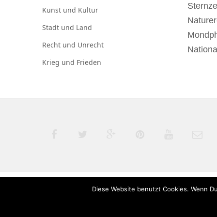
Sternz
Kunst und
Kultur
Naturer
Stadt und
Land
Mondp
Recht und
Unrecht
Nationa
Krieg und
Frieden
Diese Website benutzt Cookies. Wenn Du
© 2020 derTagdes |
Über uns
|
Kontakt
|
Datenschut