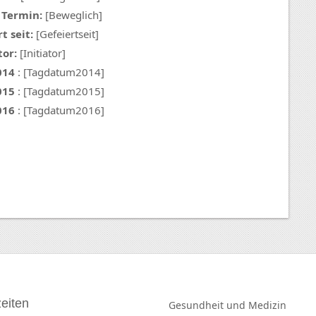
 Termin:
[Beweglich]
t seit:
[Gefeiertseit]
tor:
[Initiator]
014
: [Tagdatum2014]
015
: [Tagdatum2015]
016
: [Tagdatum2016]
eiten
Gesundheit und
Medizin