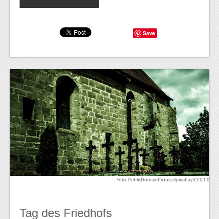
Save
Foto: PublicDomainPictures/pixabay/CC0 1.0
Tag des Friedhofs