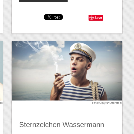
Save
ock
Foto: Ollyy/shutterstock
Sternzeichen Wassermann