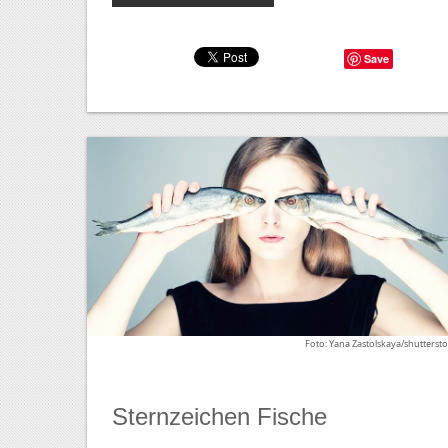
Save
Foto: Yana Zastolskaya/shutterst
Sternzeichen Fische